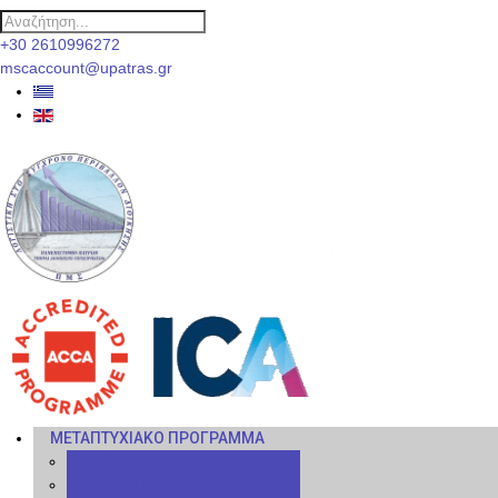
+30 2610996272
mscaccount@upatras.gr
ΠΜΣ Λογιστική στο Σύγχρονο
Περιβάλλον Διοίκησης
Τμήμα Διοίκησης Επιχειρήσεων
ΜΕΤΑΠΤΥΧΙΑΚΌ ΠΡΌΓΡΑΜΜΑ
Γενικά
Θεσμικό Πλαίσιο