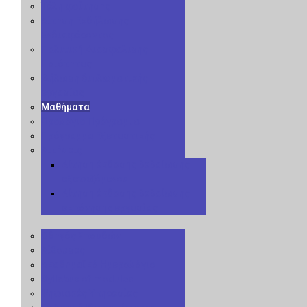
Τέλη φοίτησης
Αίτηση Εκδήλωσης
Ενδιαφέροντος
Πολιτική Διασφάλισης
Ποιότητας
Δήλωση διπλωματικής
εργασίας
Μαθήματα
Ωρολόγιο Πρόγραμμα
Πρόγραμμα Εξεταστικής
Αιτήσεις
Αίτηση έκδοσης βεβαίωσης
εξεταζόμενου
Αίτηση έκδοσης βεβαίωσης
εκπόνησης εργασίας
Οδηγός Σπουδών
Αίθουσες
Ακαδημαϊκό Ημερολόγιο
Syllabus of modules
Ψηφιακές Υπηρεσίες