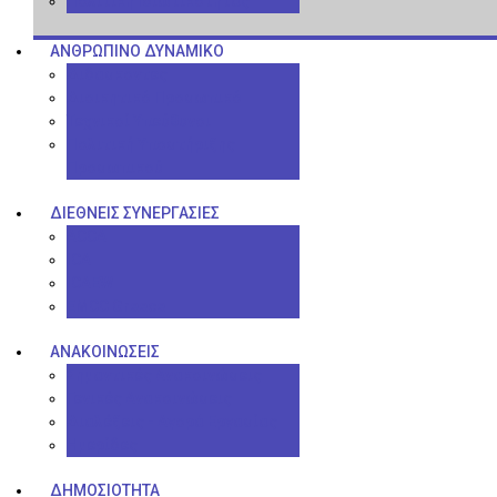
Πολιτική Ιδιωτικότητας
ΑΝΘΡΏΠΙΝΟ ΔΥΝΑΜΙΚΌ
Διδάσκοντες
Διοικητικό Προσωπικό
Τεχνικοί Υπεύθυνοι
Πολιτική Υποστήριξης
Προσωπικού
ΔΙΕΘΝΕΊΣ ΣΥΝΕΡΓΑΣΊΕΣ
ACCA
ICA
ICAEW
EMCC Greece
ΑΝΑΚΟΙΝΏΣΕΙΣ
Σημαντικές Ανακοινώσεις
Γενικές Ανακοινώσεις
Διαλέξεις - Αγορά Εργασίας
Ημερίδες
ΔΗΜΟΣΙΌΤΗΤΑ