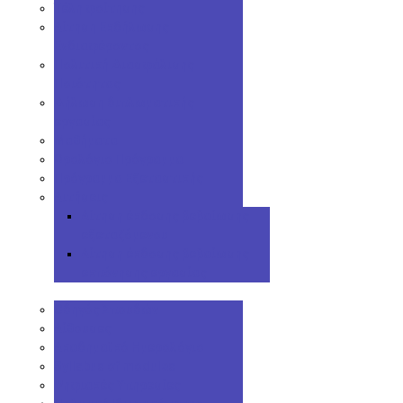
Τέλη φοίτησης
Αίτηση Εκδήλωσης
Ενδιαφέροντος
Πολιτική Διασφάλισης
Ποιότητας
Δήλωση διπλωματικής
εργασίας
Μαθήματα
Ωρολόγιο Πρόγραμμα
Πρόγραμμα Εξεταστικής
Αιτήσεις
Αίτηση έκδοσης βεβαίωσης
εξεταζόμενου
Αίτηση έκδοσης βεβαίωσης
εκπόνησης εργασίας
Οδηγός Σπουδών
Αίθουσες
Ακαδημαϊκό Ημερολόγιο
Syllabus of modules
Ψηφιακές Υπηρεσίες