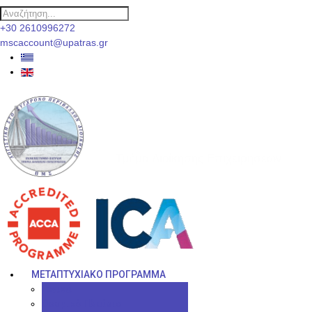
+30 2610996272
mscaccount@upatras.gr
ΠΜΣ Λογιστική στο Σύγχρονο
Περιβάλλον Διοίκησης
Τμήμα Διοίκησης Επιχειρήσεων
ΜΕΤΑΠΤΥΧΙΑΚΌ ΠΡΌΓΡΑΜΜΑ
Γενικά
Θεσμικό Πλαίσιο