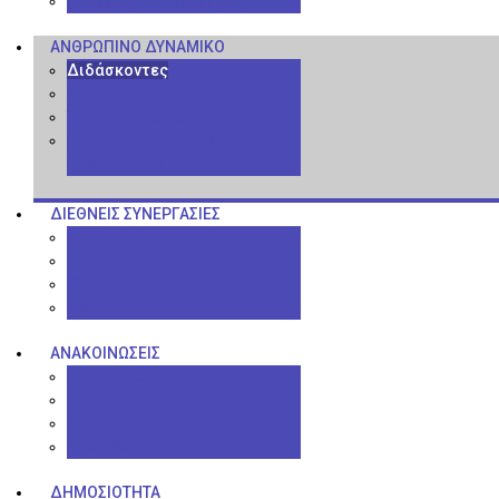
Πολιτική Ιδιωτικότητας
ΑΝΘΡΏΠΙΝΟ ΔΥΝΑΜΙΚΌ
Διδάσκοντες
Διοικητικό Προσωπικό
Τεχνικοί Υπεύθυνοι
Πολιτική Υποστήριξης
Προσωπικού
ΔΙΕΘΝΕΊΣ ΣΥΝΕΡΓΑΣΊΕΣ
ACCA
ICA
ICAEW
EMCC Greece
ΑΝΑΚΟΙΝΏΣΕΙΣ
Σημαντικές Ανακοινώσεις
Γενικές Ανακοινώσεις
Διαλέξεις - Αγορά Εργασίας
Ημερίδες
ΔΗΜΟΣΙΌΤΗΤΑ